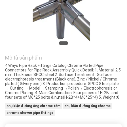
TÔI
YÊU
CẦU
ĐẶT
GIÁ
Mô tả sản phẩm
SƠ
4 Ways Pipe Rack Fittings Catalog Chrome Plated Pipe
Connectors for Pipe Rack Assembly Quick Detail: 1. Material: 2.5
ĐỒ
mm Thickness SPCC steel 2. Surface Treatment : Surface
electrophoresis treatment (Black one), Zinc / Nickel / Chrome
TRANG
plated ( Silvery one ) 3. Production procedure: SPCC Steel plate
→ Cutting → Model →Stamping →Polish→ Electrophoresis or
Chrome Plating. 4. Main Combination: Four pieces of H-2B , and
WEB
four sets of M6*25 bolts & nuts(H-2B*4+M6*25*4) 5. Weight :0
phụ kiện đường ống chrome tắm
phụ kiện đường ống chrome
CHÍNH
chrome shower pipe fittings
SÁCH