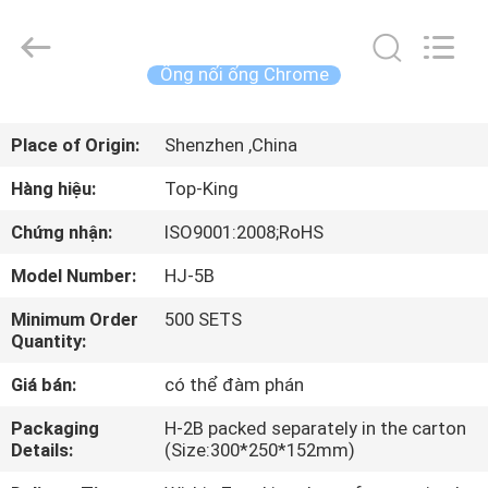
2014
-
2026
Shenzhen
Jingji
Ống nối ống Chrome
Technology
Co.,
Ltd..
NHÀ
All
Rights
Place of Origin:
Shenzhen ,China
Reserved.
SẢN
Hàng hiệu:
Top-King
PHẨM
Chứng nhận:
ISO9001:2008;RoHS
Model Number:
HJ-5B
VỀ
Minimum Order
500 SETS
CHÚNG
Quantity:
TÔI
Giá bán:
có thể đàm phán
CHUYẾN
Packaging
H-2B packed separately in the carton
Details:
(Size:300*250*152mm)
THAM