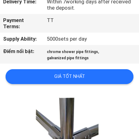
Delivery Time:
Within 7working days after received
QUAN
the deposit.
NHÀ
Payment
TT
MÁY
Terms:
Supply Ability:
5000sets per day
KIỂM
Điểm nổi bật:
,
chrome shower pipe fittings
SOÁT
galvanized pipe fittings
CHẤT
LƯỢNG
GIÁ TỐT NHẤT
LIÊN
HỆ
VỚI
CHÚNG