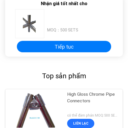
Nhận giá tốt nhất cho
BẢO
MẬT
MOQ：
500 SETS
Tiếp tục
Top sản phẩm
High Gloss Chrome Pipe
Connectors
có thể đàm phán MOQ:500 SETS
LIÊN LẠC