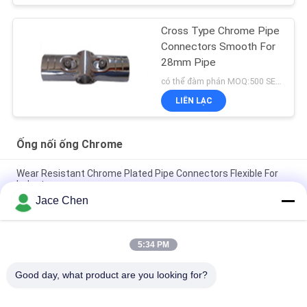
Cross Type Chrome Pipe
Connectors Smooth For
28mm Pipe
có thể đàm phán MOQ:500 SETS
LIÊN LẠC
Ống nối ống Chrome
Wear Resistant Chrome Plated Pipe Connectors Flexible For
Industry
Jace Chen
Đầu nối ống Chrome cường độ cao, phụ kiện đường ống công
nghiệp 2,5 mm HJ-6D
5:34 PM
Chrome Pipe Fittings Polishing Chrome Industrial Pipe Fittings
Eco Friendly
Good day, what product are you looking for?
Danh mục phổ biến
Tất cả