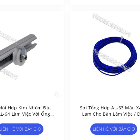
Nối Hợp Kim Nhôm Đúc
Sợi Tổng Hợp AL-63 Màu 
L-64 Làm Việc Với Ống
Lam Cho Bàn Làm Việc / 
Nhôm Loại C
Chuyền Sản Xuất / Giá Đỡ
Cần
LIÊN HỆ VỚI BÂY GIỜ
LIÊN HỆ VỚI BÂY GIỜ