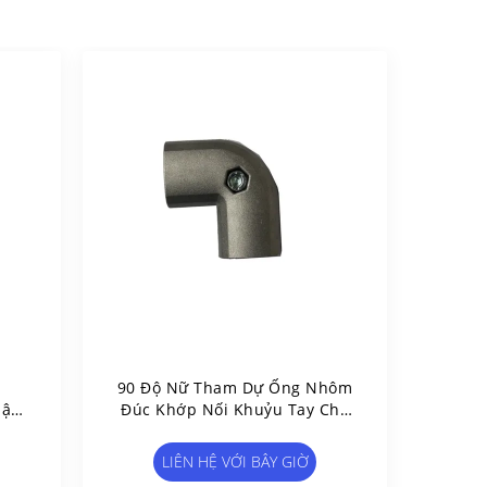
c
90 Độ Nữ Tham Dự Ống Nhôm
hận
Đúc Khớp Nối Khuỷu Tay Cho
Ống
Hệ Thống Giá Đỡ Ống
LIÊN HỆ VỚI BÂY GIỜ