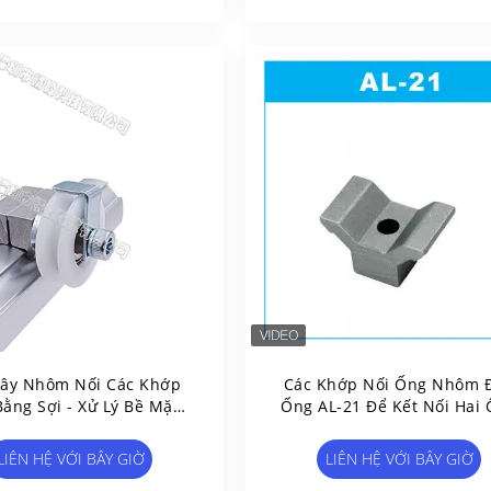
Dây Nhôm Nối Các Khớp
Các Khớp Nối Ống Nhôm 
Bằng Sợi - Xử Lý Bề Mặt
Ống AL-21 Để Kết Nối Hai
Bằng Cát Đúc AL-81
Nối
LIÊN HỆ VỚI BÂY GIỜ
LIÊN HỆ VỚI BÂY GIỜ