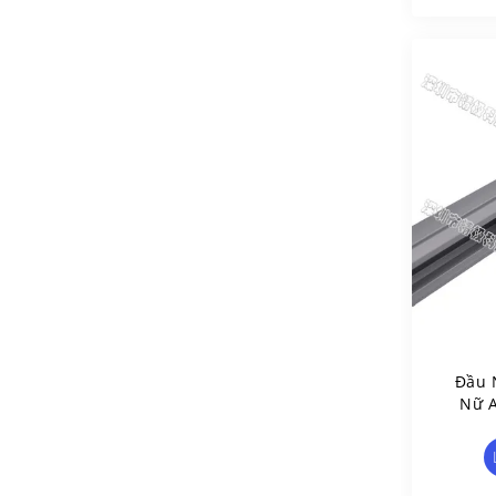
Đầu 
Nữ A