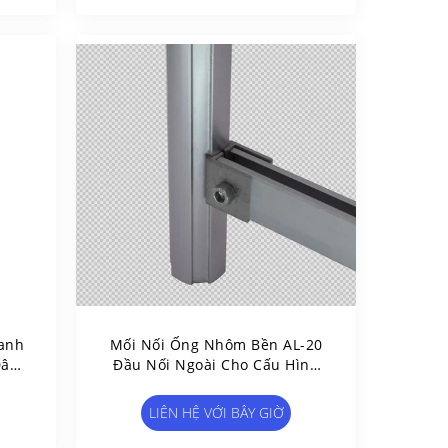
Xanh
Mối Nối Ống Nhôm Bền AL-20
Dây
Đầu Nối Ngoài Cho Cấu Hình
 Hậu
Nhôm J-30
LIÊN HỆ VỚI BÂY GIỜ