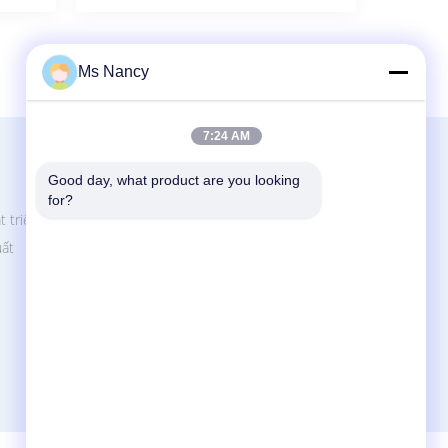
8
>
Ms Nancy
7:24 AM
Liên Hệ Với Chúng Tôi
Good day, what product are you looking 
Shenzhen Jingji Technology Co., Ltd.
for?
t triển
Số 6 Đường Huazhong, Khu Bờ Đông
Biahsixia, Phố Fuyong, Quận Bao&#39;an,
uất
Thâm Quyến, Trung Quốc.
86-0755-28881106-807
szjj03@szjingji.com.cn