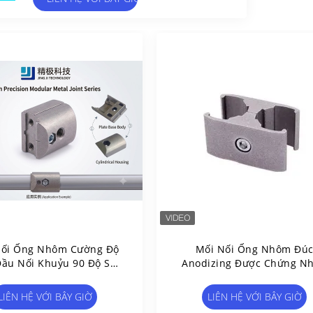
ối Ống Nhôm Cường Độ
Mối Nối Ống Nhôm Đú
Đầu Nối Khuỷu 90 Độ Sử
Anodizing Được Chứng N
 Công Nghệ Đúc Khuôn
ISO 9001 Cho Hệ Thống 
Nạc Và Máy Trạm Công
LIÊN HỆ VỚI BÂY GIỜ
LIÊN HỆ VỚI BÂY GIỜ
Nghiệp