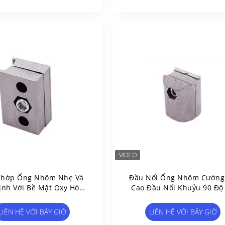
Khớp Ống Nhôm Nhẹ Và
Đầu Nối Ống Nhôm Cường
ịnh Với Bề Mặt Oxy Hóa
Cao Đầu Nối Khuỷu 90 Độ
 Được Thiết Kế Cho Bếp
Dụng Công Nghệ Đúc Kh
Việc, Trạm Làm Việc Và
LIÊN HỆ VỚI BÂY GIỜ
LIÊN HỆ VỚI BÂY GIỜ
Công Nghiệp