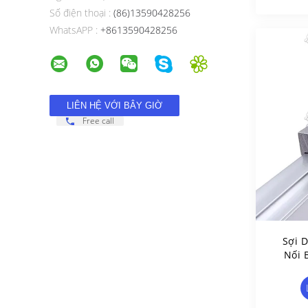
Số điện thoại :
(86)13590428256
WhatsAPP :
+8613590428256
Free call
Sợi 
Nối 