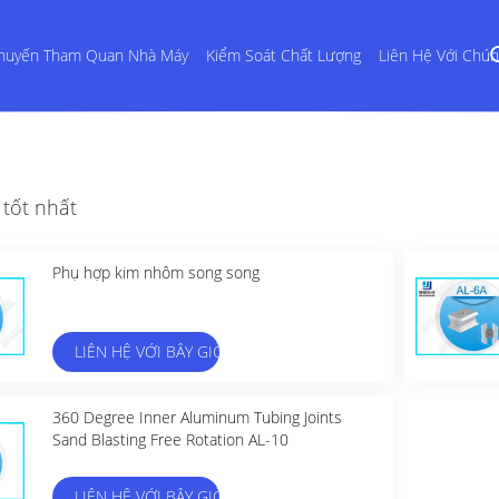
huyến Tham Quan Nhà Máy
Kiểm Soát Chất Lượng
Liên Hệ Với Chún
tốt nhất
Phụ hợp kim nhôm song song
LIÊN HỆ VỚI BÂY GIỜ
360 Degree Inner Aluminum Tubing Joints
Sand Blasting Free Rotation AL-10
LIÊN HỆ VỚI BÂY GIỜ