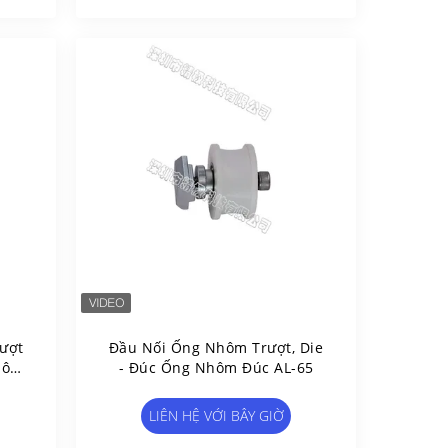
ượt
Đầu Nối Ống Nhôm Trượt, Die
hôm
- Đúc Ống Nhôm Đúc AL-65
LIÊN HỆ VỚI BÂY GIỜ