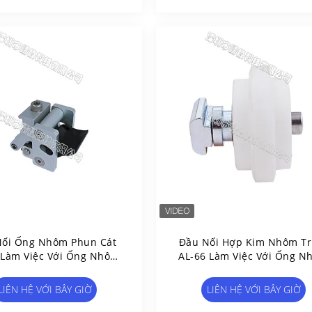
Nối Ống Nhôm Phun Cát
Đầu Nối Hợp Kim Nhôm Tr
 Làm Việc Với Ống Nhôm
AL-66 Làm Việc Với Ống N
8mm Cho Giá / Kho
AL-BC / AL-C
LIÊN HỆ VỚI BÂY GIỜ
LIÊN HỆ VỚI BÂY GIỜ