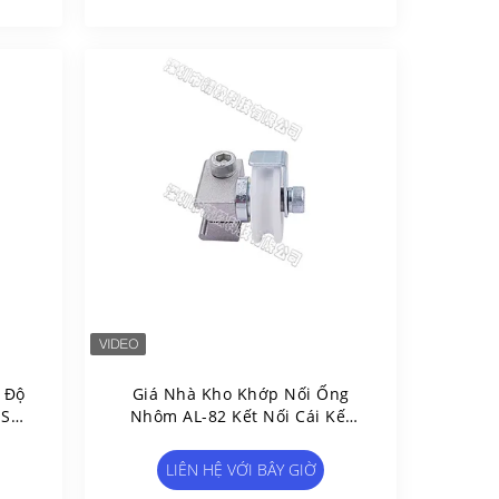
 Độ
Giá Nhà Kho Khớp Nối Ống
 Sử
Nhôm AL-82 Kết Nối Cái Kết
uôn
Nối ISO9001 Phê Duyệt
LIÊN HỆ VỚI BÂY GIỜ