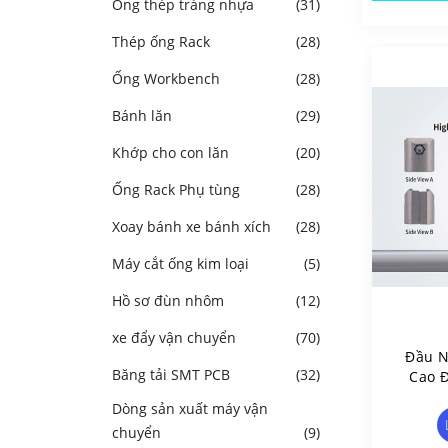
Ống thép tráng nhựa
(31)
Thép ống Rack
(28)
Ống Workbench
(28)
Bánh lăn
(29)
Khớp cho con lăn
(20)
Ống Rack Phụ tùng
(28)
Xoay bánh xe bánh xích
(28)
Máy cắt ống kim loại
(5)
Hồ sơ đùn nhôm
(12)
xe đẩy vận chuyển
(70)
Đầu N
Băng tải SMT PCB
(32)
Cao 
Dụng
Dòng sản xuất máy vận
chuyển
(9)