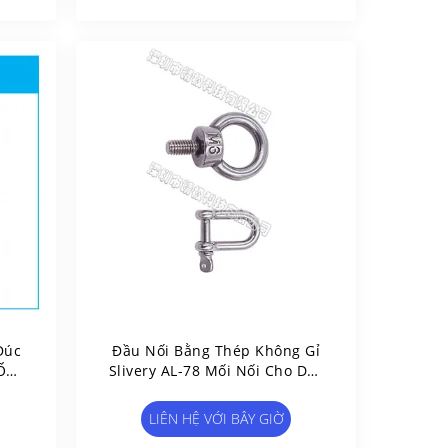
Đúc
Đầu Nối Bằng Thép Không Gỉ
 Ống
Slivery AL-78 Mối Nối Cho Dây
Chuyền Sản Xuất Kho
LIÊN HỆ VỚI BÂY GIỜ