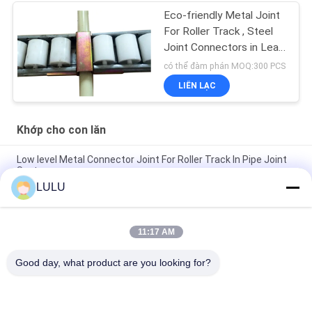
Eco-friendly Metal Joint
For Roller Track , Steel
Joint Connectors in Lean
Pipe
có thể đàm phán MOQ:300 PCS
LIÊN LẠC
Khớp cho con lăn
Low level Metal Connector Joint For Roller Track In Pipe Joint
System
LULU
Galvanize Joint For Roller Track Placon Connector 2.5mm
Thickness Steel Material
11:17 AM
Custom 40MM Iron Steel Frame Sliding Roller Track in Flow
Pipe Racking
Good day, what product are you looking for?
Danh mục phổ biến
Tất cả