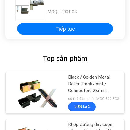
BẢO
MOQ：
300 PCS
MẬT
Tiếp tục
Top sản phẩm
Black / Golden Metal
Roller Track Joint /
Connectors 28mm
Coated Pipes
có thể đàm phán MOQ:300 PCS
LIÊN LẠC
Khớp đường dây cuộn