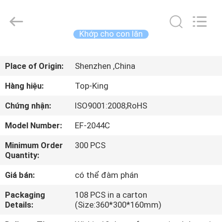
2014
-
2026
Shenzhen
Jingji
Khớp cho con lăn
Technology
Co.,
Ltd..
NHÀ
All
Rights
Place of Origin:
Shenzhen ,China
Reserved.
SẢN
Hàng hiệu:
Top-King
PHẨM
Chứng nhận:
ISO9001:2008;RoHS
Model Number:
EF-2044C
VỀ
Minimum Order
300 PCS
CHÚNG
Quantity:
TÔI
Giá bán:
có thể đàm phán
CHUYẾN
Packaging
108 PCS in a carton
Details:
(Size:360*300*160mm)
THAM