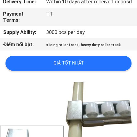
Delivery Time:
Within 10 days after received deposit
QUAN
Payment
TT
NHÀ
Terms:
MÁY
Supply Ability:
3000 pcs per day
KIỂM
Điểm nổi bật:
,
sliding roller track
heavy duty roller track
SOÁT
GIÁ TỐT NHẤT
CHẤT
LƯỢNG
LIÊN
HỆ
VỚI
CHÚNG