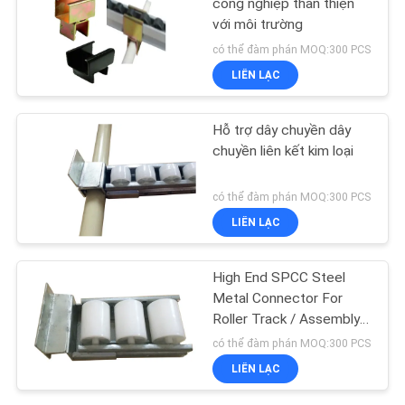
công nghiệp thân thiện
với môi trường
có thể đàm phán MOQ:300 PCS
LIÊN LẠC
Hỗ trợ dây chuyền dây
chuyền liên kết kim loại
có thể đàm phán MOQ:300 PCS
LIÊN LẠC
High End SPCC Steel
Metal Connector For
Roller Track / Assembly
Mobile Trolley
có thể đàm phán MOQ:300 PCS
LIÊN LẠC