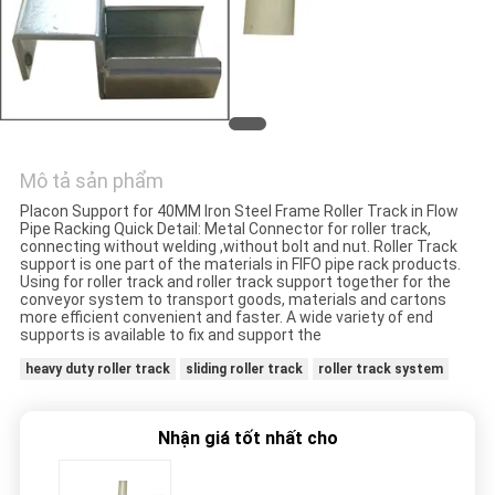
TÔI
YÊU
CẦU
ĐẶT
Mô tả sản phẩm
GIÁ
Placon Support for 40MM Iron Steel Frame Roller Track in Flow
Pipe Racking Quick Detail: Metal Connector for roller track,
connecting without welding ,without bolt and nut. Roller Track
SƠ
support is one part of the materials in FIFO pipe rack products.
Using for roller track and roller track support together for the
ĐỒ
conveyor system to transport goods, materials and cartons
more efficient convenient and faster. A wide variety of end
TRANG
supports is available to fix and support the
WEB
heavy duty roller track
sliding roller track
roller track system
CHÍNH
Nhận giá tốt nhất cho
SÁCH