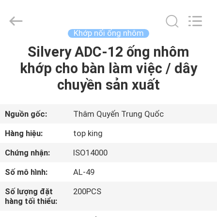
2014
-
2026
Shenzhen
Jingji
Khớp nối ống nhôm
Technology
Co.,
Ltd..
Silvery ADC-12 ống nhôm
NHÀ
All
Rights
khớp cho bàn làm việc / dây
Reserved.
SẢN
chuyền sản xuất
PHẨM
Nguồn gốc:
Thâm Quyến Trung Quốc
VỀ
Hàng hiệu:
top king
CHÚNG
Chứng nhận:
ISO14000
TÔI
Số mô hình:
AL-49
CHUYẾN
Số lượng đặt
200PCS
hàng tối thiểu:
THAM