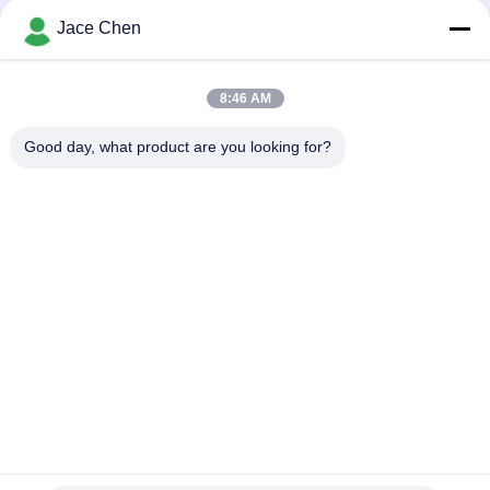
công nghệ đúc khuôn
Jace Chen
Mối nối ống nhôm đúc anodizing được chứng nhận ISO 9001
cho hệ thống ống nạc và máy trạm công nghiệp
8:46 AM
90 độ Nữ tham dự Ống nhôm đúc Khớp nối khuỷu tay cho hệ
thống giá đỡ ống
Good day, what product are you looking for?
Danh mục phổ biến
Tất cả
các
Ống Nối Ống Kim 
Khớp Nối Ống Kim 
Loại
Loại
Khớp Nối Ống Nhôm
Ống Hợp Kim Nhôm
Ống Nối Ống 
Khớp Nối Ống Nhựa
Chrome
Ống Thép Tráng 
Thép Ống Rack
Nhựa