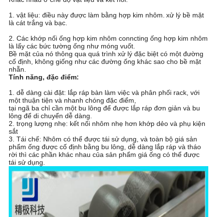
BẢO
1. vật liệu: điều này được làm bằng hợp kim nhôm.
xử lý bề mặt
MẬT
là cát trắng và bạc.
2. Các khớp nối ống hợp kim nhôm conncting ống hợp kim nhôm
là lấy các bức tường ống như móng vuốt.
Bề mặt của nó thông qua quá trình xử lý đặc biệt có một đường
cố định, không giống như các đường ống khác sao cho bề mặt
nhẵn.
Tính năng, đặc điểm:
1. dễ dàng cài đặt: lắp ráp bàn làm việc và phân phối rack, với
một thuận tiện và nhanh chóng đặc điểm,
tại ngã ba chỉ cần một bu lông để được lắp ráp đơn giản và bu
lông để di chuyển dễ dàng.
2. trọng lượng nhẹ: kết nối nhôm nhẹ hơn khớp dẻo và phụ kiện
sắt
3. Tái chế: Nhôm có thể được tái sử dụng, và toàn bộ giá sản
phẩm ống được cố định bằng bu lông, dễ dàng lắp ráp và tháo
rời thì các phần khác nhau của sản phẩm giá ống có thể được
tái sử dụng.