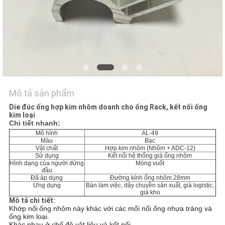
TÔI
YÊU
CẦU
ĐẶT
GIÁ
Mô tả sản phẩm
Die đúc ống hợp kim nhôm doanh cho ống Rack, kết nối ống
SƠ
kim loại
Chi tiết nhanh:
ĐỒ
Mô hình
AL-49
Màu
Bạc
TRANG
Vật chất
Hợp kim nhôm (Nhôm + ADC-12)
Sử dụng
Kết nối hệ thống giá ống nhôm
Hình dạng của người đứng
Móng vuốt
WEB
đầu
Đã áp dụng
Đường kính ống nhôm 28mm
Ứng dụng
Bàn làm việc, dây chuyền sản xuất, giá logistic,
giá kho
CHÍNH
Mô tả chi tiết:
Khớp nối
ống nhôm
này khác với các mối nối ống nhựa tráng và
SÁCH
ống kim loại.
Khác nhau ở chế độ vật liệu và kết nối.