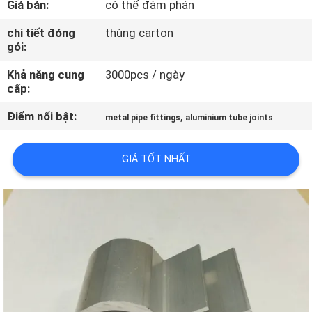
Giá bán:
có thể đàm phán
QUAN
NHÀ
chi tiết đóng
thùng carton
gói:
MÁY
Khả năng cung
3000pcs / ngày
cấp:
KIỂM
Điểm nổi bật:
,
metal pipe fittings
aluminium tube joints
SOÁT
CHẤT
GIÁ TỐT NHẤT
LƯỢNG
LIÊN
HỆ
VỚI
CHÚNG