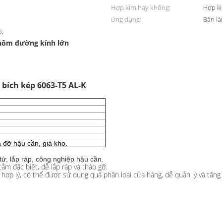
Hợp kim hay không:
Hợp k
ứng dụng:
Bàn là
p.
hôm đường kính lớn
bích kép 6063-T5 AL-K
á đỡ hậu cần, giá kho.
tử, lắp ráp, công nghiệp hậu cần.
m đặc biệt, dễ lắp ráp và tháo gỡ.
hợp lý, có thể được sử dụng quá phân loại cửa hàng, dễ quản lý và tăng