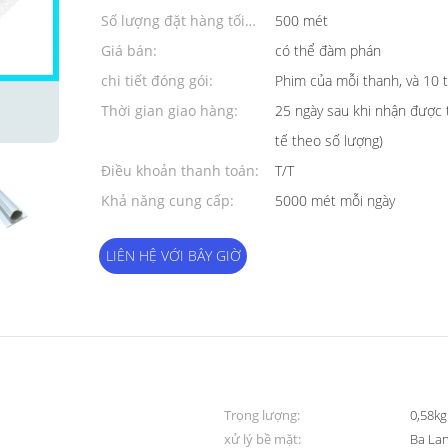
Số lượng đặt hàng tối
500 mét
thiểu:
Giá bán:
có thể đàm phán
chi tiết đóng gói:
Phim của mỗi thanh, và 10 t
Thời gian giao hàng:
25 ngày sau khi nhận được t
tế theo số lượng)
Điều khoản thanh toán:
T/T
Khả năng cung cấp:
5000 mét mỗi ngày
LIÊN HỆ VỚI BÂY GIỜ
Trọng lượng:
0,58kg
xử lý bề mặt:
Ba La