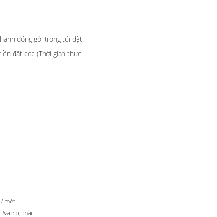
hanh đóng gói trong túi dệt.
iền đặt cọc (Thời gian thực
 / mét
n &amp; mài