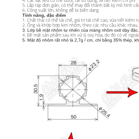
4. Các vật liệu có thể được tái sử dụng, và tiết kiệm chi phí
5. Lắp ráp đơn giản, có thể thay đổi thành bất kỳ mô hình cấ
6. Công suất lớn, không dễ bị biến dạng
Tính năng, đặc điểm
1. Chất thải có thể tái chế, giá trị tái chế cao, vừa tiết k
2. Ống và khớp hợp kim nhôm, theo các nhu cầu khác nhau, DIY
3. Lớp bề mặt nhôm tự nhiên của màng nhôm oxit dày đặc,
4. Bề mặt sản phẩm sau khi xử lý oxy hóa, do đó có vẻ ngoà
5. Mật độ nhôm rất nhỏ là 2,7g / cm, chỉ bằng 35% thép, 