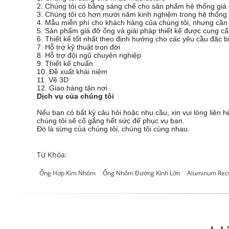
2. Chúng tôi có bằng sáng chế cho sản phẩm hệ thống gi
3. Chúng tôi có hơn mười năm kinh nghiệm trong hệ thống 
4. Mẫu miễn phí cho khách hàng của chúng tôi, nhưng cần 
5. Sản phẩm giá đỡ ống và giải pháp thiết kế được cung c
6. Thiết kế tốt nhất theo định hướng cho các yêu cầu đặc b
7. Hỗ trợ kỹ thuật trọn đời
8. Hỗ trợ đội ngũ chuyên nghiệp
9. Thiết kế chuẩn
10. Đề xuất khái niệm
11. Vẽ 3D
12. Giao hàng tận nơi
Dịch vụ của chúng tôi
Nếu bạn có bất kỳ câu hỏi hoặc nhu cầu, xin vui lòng liên hệ
chúng tôi sẽ cố gắng hết sức để phục vụ bạn.
Đó là sừng của chúng tôi, chúng tôi cùng nhau.
Từ Khóa:
Ống Hợp Kim Nhôm
Ống Nhôm Đường Kính Lớn
Aluminum Rect