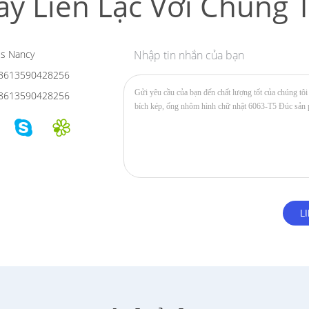
ãy Liên Lạc Với Chúng T
s Nancy
Nhập tin nhắn của bạn
8613590428256
8613590428256