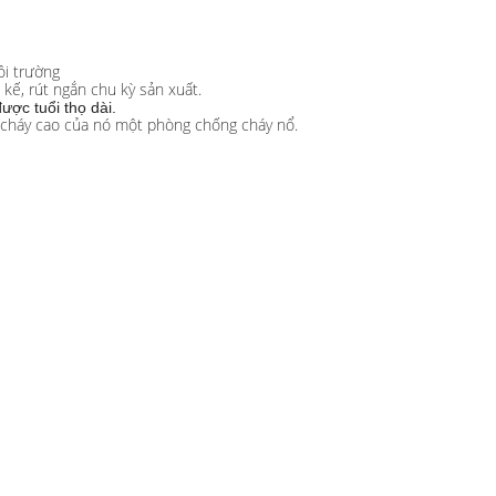
ôi trường
ế, rút ​​ngắn chu kỳ sản xuất.
ợc tuổi thọ dài.
ộ cháy cao của nó một phòng chống cháy nổ.