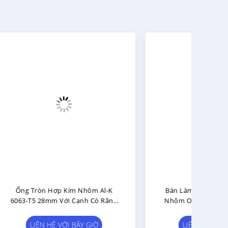
l-K
Bàn Làm Việc Đúc Ống Hợp Kim
Ống
 Rãnh
Nhôm OD 28mm Ống Nhôm Kết
Độ 
Cấu
Dà
LIÊN HỆ VỚI BÂY GIỜ