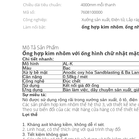
Chiều dài tiêu chuẩn:
4000mm mỗi thanh
Mã số:
7608100000
Công nghiệp:
Xưởng sản xuất, Điện tử, Lắp rá
ống hợp kim nhôm
ống n
Làm nổi bật:
,
Mô Tả Sản Phẩm
Ống hợp kim nhôm với ống hình chữ nhật mặt 
Chi tiết nhanh:
Mô hình
AL-K
Màu
Bạc
Xử lý bề mặt
Anodic oxy hóa Sandblasting & Ba Lan
Cân nặng
0,58kg / mét
Công nghệ
Đúc chết
Sử dụng
Kết nối giá đỡ ống
Ứng dụng
Bàn làm việc, dây chuyền sản xuất, gi
Sự miêu tả:
Nó được sử dụng rộng rãi trong xưởng sản xuất, ô tô, điện 
Các sản phẩm hợp kim nhôm thế hệ thứ 3, với thiết kế khe cắ
Theo sự biến đổi của các mặt hàng cửa hàng có thể thiết kế 
Lợi thế
1. Kháng axit kháng kiềm, không dễ rỉ sét.
2. Linh hoạt, có thể thích ứng với quá trình thay đổi
3. Tiết kiệm không gian