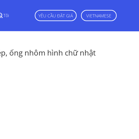
g Tôi
YÊU CẦU ĐẶT GIÁ
VIETNAMESE
p, ống nhôm hình chữ nhật