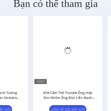
Bạn có thể tham gia
 Cắm Thẻ Trundle Ống Hợp
Ống Tròn Hợp Kim Nhôm A
 Nhôm Ống Đùn Liền Mạch
6063-T5 28mm Với Cạnh Có
Anodized AL-C
Màu Trắng Bạc
LIÊN HỆ VỚI BÂY GIỜ
LIÊN HỆ VỚI BÂY GIỜ