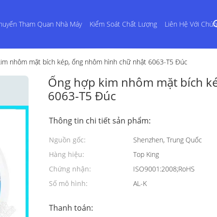
huyến Tham Quan Nhà Máy
Kiểm Soát Chất Lượng
Liên Hệ Với Chún
im nhôm mặt bích kép, ống nhôm hình chữ nhật 6063-T5 Đúc
Ống hợp kim nhôm mặt bích ké
6063-T5 Đúc
Thông tin chi tiết sản phẩm:
Nguồn gốc:
Shenzhen, Trung Quốc
Hàng hiệu:
Top King
Chứng nhận:
ISO9001:2008;RoHS
Số mô hình:
AL-K
Thanh toán: