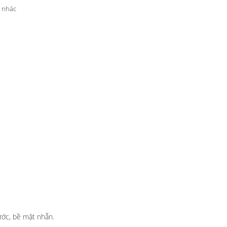
 nhác
ước, bề mặt nhẵn.