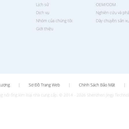
Lịch sử
OEM/ODM
Dịch vụ
Nghiên cứu và phá
Nhóm của chúng tôi
Dây chuyền sản x
Giới thiệu
Lượng
|
Sơ Đồ Trang Web
|
Chính Sách Bảo Mật
|
ối ống kim loại nhà cung cấp. © 2014 - 2026 Shenzhen Jingji Technology