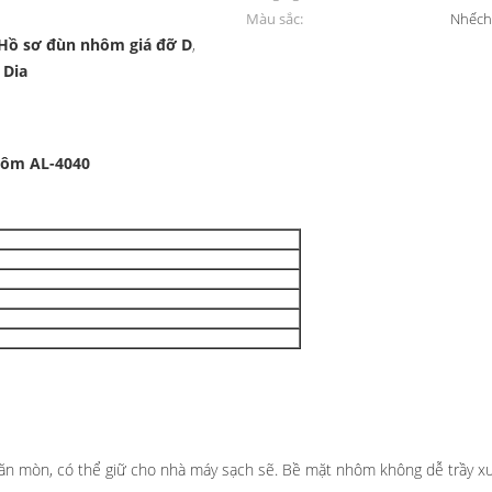
Màu sắc:
Nhếch
Hồ sơ đùn nhôm giá đỡ D
,
 Dia
hôm AL-4040
 ăn mòn, có thể giữ cho nhà máy sạch sẽ. Bề mặt nhôm không dễ trầy x