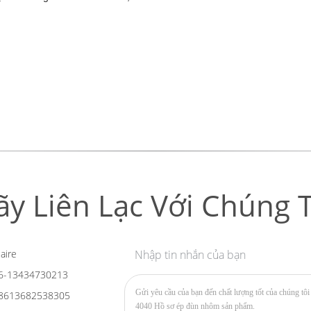
ãy Liên Lạc Với Chúng T
aire
Nhập tin nhắn của bạn
6-13434730213
8613682538305