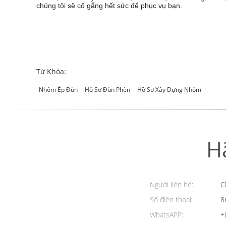
chúng tôi sẽ cố gắng hết sức để phục vụ bạn.
Từ Khóa:
Nhôm Ép Đùn
Hồ Sơ Đùn Phèn
Hồ Sơ Xây Dựng Nhôm
H
Người liên hệ:
Cl
Số điện thoại:
8
WhatsAPP:
+