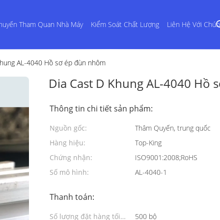
huyến Tham Quan Nhà Máy
Kiểm Soát Chất Lượng
Liên Hệ Với Chún
Khung AL-4040 Hồ sơ ép đùn nhôm
Dia Cast D Khung AL-4040 Hồ 
Thông tin chi tiết sản phẩm:
Nguồn gốc:
Thâm Quyến, trung quốc
Hàng hiệu:
Top-King
Chứng nhận:
ISO9001:2008;RoHS
Số mô hình:
AL-4040-1
Thanh toán:
Số lượng đặt hàng tối
500 bộ