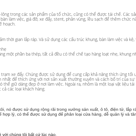
bu-lông trong các sản phẩm của tổ chức, cũng có thể được tái chế. Các 
 bàn làm việc, giá đỡ, xe đẩy, stent, phân vùng, lều sạch để thêm chức 
kế hoạch.
 thời gian lắp ráp. Và sử dụng các cấu trúc khung, bàn làm việc và kệ, 
 nhẹ
g một phần ba thép, tất cả đều có thể chế tạo hàng loạt nhẹ, khung nh
 trạm xe đẩy. Chúng được sử dụng để cung cấp khả năng thích ứng tối 
 nhất để thích ứng với nơi sản xuất thường xuyên và cách bố trí của sự 
ó thể giữ dáng đẹp ở nơi làm việc. Ngoài ra, nhôm là một loại vật liệu tái
 cả các loại khách hàng.
, nó được sử dụng rộng rãi trong xưởng sản xuất, ô tô, điện tử, lắp rá
ế hợp lý, có thể được sử dụng để phân loại cửa hàng, dễ quản lý và tă
 với chúng tôi bất cứ lúc nào,