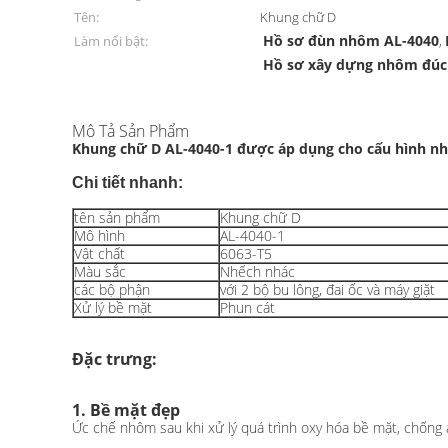
Tên:
Khung chữ D
Hồ sơ đùn nhôm AL-4040
Làm nổi bật:
,
Hồ sơ xây dựng nhôm đúc
Mô Tả Sản Phẩm
Khung chữ D AL-4040-1 được áp dụng cho cấu hình n
Chi tiết nhanh:
tên sản phẩm
Khung chữ D
Mô hình
AL-4040-1
Vật chất
6063-T5
Màu sắc
Nhếch nhác
các bộ phận
với 2 bộ bu lông, đai ốc và máy giặt
Xử lý bề mặt
Phun cát
Đặc trưng:
1. Bề mặt đẹp
Ức chế nhôm sau khi xử lý quá trình oxy hóa bề mặt, chống