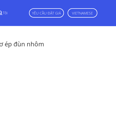
g Tôi
YÊU CẦU ĐẶT GIÁ
VIETNAMESE
sơ ép đùn nhôm