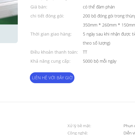
thiểu:
Giá bán:
có thể đàm phán
chi tiết đóng gói:
200 bộ đóng gói trong thùng
350mm * 260mm * 150mm
Thời gian giao hàng:
5 ngày sau khi nhận được ti
theo số lượng)
Điều khoản thanh toán:
TT
Khả năng cung cấp:
5000 bộ mỗi ngày
LIÊN HỆ VỚI BÂY GIỜ
Xử lý bề mặt:
Phun 
Công nghệ:
Diễn v