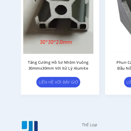
hung
Hồ Sơ Đùn Nhôm Đa ​​chức Năng
Độ 
Chân
30mmx30mm Hợp Kim Nhôm
Hìn
Vuông 6063
LIÊN HỆ VỚI BÂY GIỜ
Thể Loại