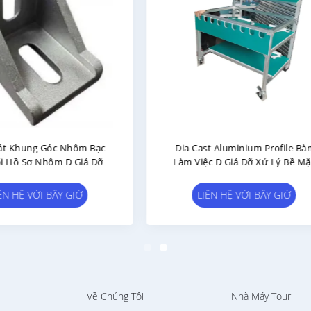
Dày 40 * 40mm Nhôm Định
Bàn Làm Việc Hợp Kim N
h Công Nghiệp 1.5mm Nhôm
Nhôm Ống Nhôm Trắng 
Rãnh Chữ V
LIÊN HỆ VỚI BÂY GIỜ
LIÊN HỆ VỚI BÂY GIỜ
Về Chúng Tôi
Nhà Máy Tour