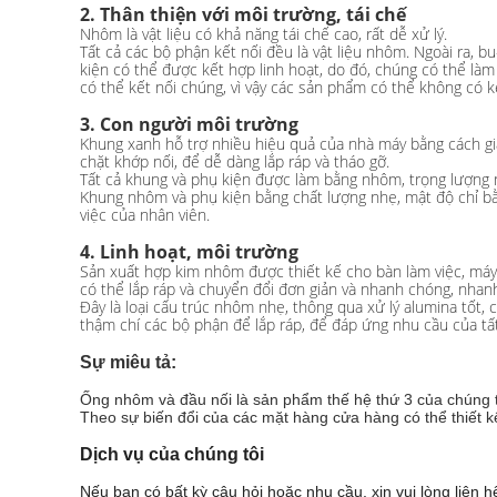
2. Thân thiện với môi trường, tái chế
Nhôm là vật liệu có khả năng tái chế cao, rất dễ xử lý.
Tất cả các bộ phận kết nối đều là vật liệu nhôm. Ngoài ra, 
kiện có thể được kết hợp linh hoạt, do đó, chúng có thể làm
có thể kết nối chúng, vì vậy các sản phẩm có thể không có 
3.
Con người môi trường
Khung xanh hỗ trợ nhiều hiệu quả của nhà máy bằng cách giảm
chặt khớp nối, để dễ dàng lắp ráp và tháo gỡ.
Tất cả khung và phụ kiện được làm bằng nhôm, trọng lượng
Khung nhôm và phụ kiện bằng chất lượng nhẹ, mật độ chỉ bằn
việc của nhân viên.
4.
Linh hoạt, môi trường
Sản xuất hợp kim nhôm được thiết kế cho bàn làm việc, máy
có thể lắp ráp và chuyển đổi đơn giản và nhanh chóng, nhanh
Đây là loại cấu trúc nhôm nhẹ, thông qua xử lý alumina tốt, c
thậm chí các bộ phận để lắp ráp, để đáp ứng nhu cầu của tất
Sự miêu tả:
Ống nhôm và đầu nối là sản phẩm thế hệ thứ 3 của chúng tôi
Theo sự biến đổi của các mặt hàng cửa hàng có thể thiết k
Dịch vụ của chúng tôi
Nếu bạn có bất kỳ câu hỏi hoặc nhu cầu, xin vui lòng liên hệ