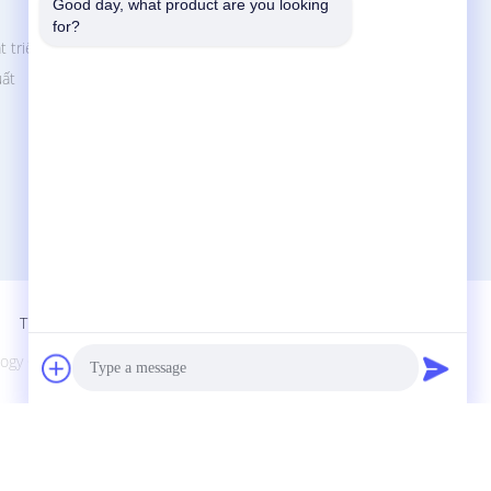
Good day, what product are you looking 
Shenzhen Jingji Technology Co., Ltd.
for?
t triển
Số 6 Đường Huazhong, Khu Bờ Đông
Biahsixia, Phố Fuyong, Quận Bao&#39;an,
uất
Thâm Quyến, Trung Quốc.
86-0755-28881106-807
szjj03@szjingji.com.cn
Trang Di Động
 Co., Ltd.. All Rights Reserved.