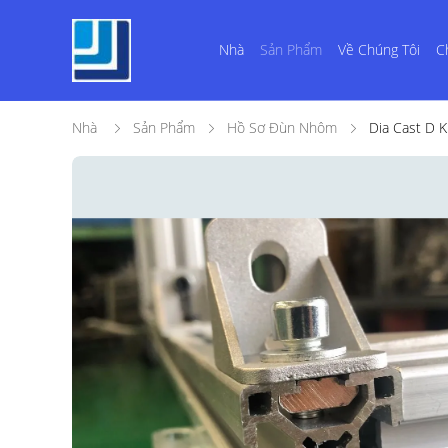
Nhà
Sản Phẩm
Về Chúng Tôi
C
Nhà
Sản Phẩm
Hồ Sơ Đùn Nhôm
Dia Cast D 