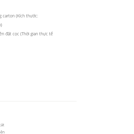
 carton (Kích thước:
)
ền đặt cọc (Thời gian thực tế
cát
iên