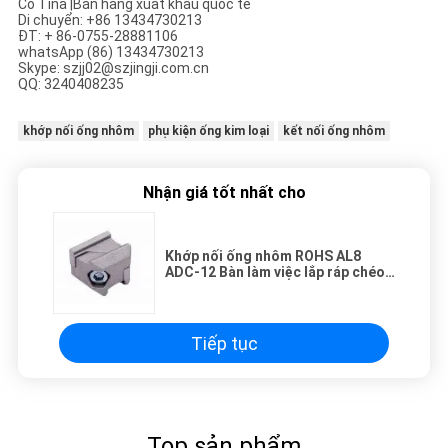
Cô Tina |Bán hàng xuất khẩu quốc tế
Di chuyển: +86 13434730213
ĐT: + 86-0755-28881106
whatsApp (86) 13434730213
Skype: szjj02@szjingji.com.cn
QQ: 3240408235
khớp nối ống nhôm
phụ kiện ống kim loại
kết nối ống nhôm
Nhận giá tốt nhất cho
Khớp nối ống nhôm ROHS AL8
ADC-12 Bàn làm việc lắp ráp chéo
90 độ
Tiếp tục
Top sản phẩm