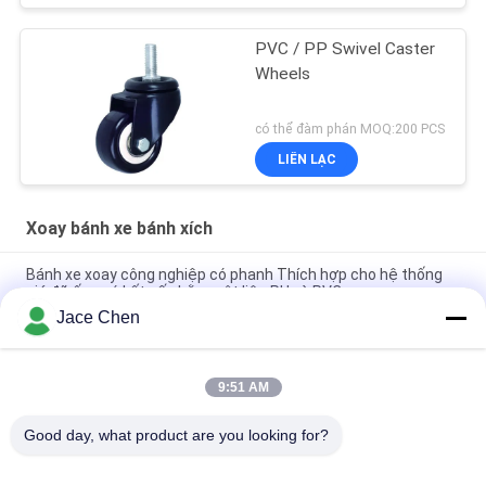
PVC / PP Swivel Caster
Wheels
có thể đàm phán MOQ:200 PCS
LIÊN LẠC
Xoay bánh xe bánh xích
Bánh xe xoay công nghiệp có phanh Thích hợp cho hệ thống
giá đỡ ống có kết cấu bằng vật liệu PU và PVC
Jace Chen
PVC Black Flower Cố định Vật liệu Castor Chất lượng PVC
Polyurethane Ethylene
9:51 AM
3" 4"5" Bánh xe xoay hạng nặng PU tấm cứng cho hệ thống giá
đỡ
Good day, what product are you looking for?
Danh mục phổ biến
Tất cả