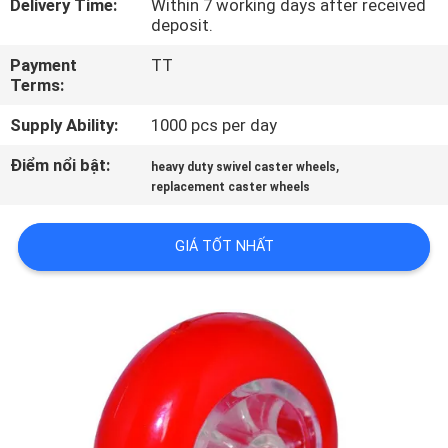
Delivery Time:
Within 7 working days after received
QUAN
deposit.
NHÀ
Payment
TT
MÁY
Terms:
Supply Ability:
1000 pcs per day
KIỂM
Điểm nổi bật:
,
heavy duty swivel caster wheels
SOÁT
replacement caster wheels
CHẤT
LƯỢNG
GIÁ TỐT NHẤT
LIÊN
HỆ
VỚI
CHÚNG