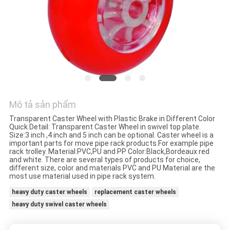
TÔI
YÊU
CẦU
ĐẶT
GIÁ
Mô tả sản phẩm
SƠ
Transparent Caster Wheel with Plastic Brake in Different Color
Quick Detail: Transparent Caster Wheel in swivel top plate.
ĐỒ
Size:3 inch ,4 inch and 5 inch can be optional. Caster wheel is a
important parts for move pipe rack products.For example pipe
TRANG
rack trolley. Material:PVC,PU and PP Color:Black,Bordeaux red
and white. There are several types of products for choice,
different size, color and materials PVC and PU Material are the
WEB
most use material used in pipe rack system.
heavy duty caster wheels
replacement caster wheels
CHÍNH
heavy duty swivel caster wheels
SÁCH