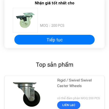
Nhận giá tốt nhất cho
BẢO
MẬT
MOQ：
200 PCS
Tiếp tục
Top sản phẩm
Rigid / Swivel Swivel
Caster Wheels
có thể đàm phán MOQ:200 PCS
LIÊN LẠC