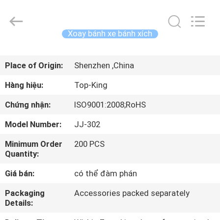
2014
-
2026
Shenzhen
Jingji
Xoay bánh xe bánh xích
Technology
Co.,
Ltd..
NHÀ
All
Rights
Place of Origin:
Shenzhen ,China
Reserved.
SẢN
Hàng hiệu:
Top-King
PHẨM
Chứng nhận:
ISO9001:2008;RoHS
Model Number:
JJ-302
VỀ
Minimum Order
200 PCS
CHÚNG
Quantity:
TÔI
Giá bán:
có thể đàm phán
CHUYẾN
Packaging
Accessories packed separately
Details:
THAM