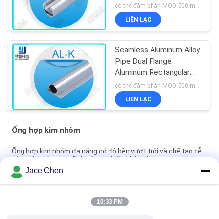
Anodized AL-C
có thể đàm phán MOQ:500 meters
LIÊN LẠC
Seamless Aluminum Alloy
Pipe Dual Flange
Aluminum Rectangular
Tubing 6063-T5
có thể đàm phán MOQ:500 meters
LIÊN LẠC
Ống hợp kim nhôm
Ống hợp kim nhôm đa ​​năng có độ bền vượt trội và chế tạo dễ
dàng cho các mục đích công nghiệp khác nhau
Jace Chen
Ống hợp kim nhôm oxy hóa bạc - Ống kết cấu 6063-T5 cho bàn
làm việc và lắp ráp kệ kho
10:33 PM
Ống hợp kim nhôm đúc 28mm OD - Ống khung nhẹ tái sử dụng
cho giá công nghiệp