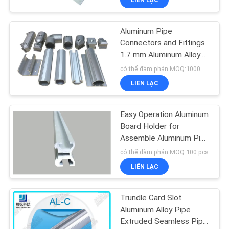
Aluminum Pipe
Connectors and Fittings
1.7 mm Aluminum Alloy
Tube
có thể đàm phán MOQ:1000 meters
LIÊN LẠC
Easy Operation Aluminum
Board Holder for
Assemble Aluminum Pipe
Racking System
có thể đàm phán MOQ:100 pcs
LIÊN LẠC
Trundle Card Slot
Aluminum Alloy Pipe
Extruded Seamless Pipe