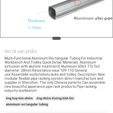
TÔI
YÊU
CẦU
ĐẶT
GIÁ
Mô tả sản phẩm
SƠ
Multi-Functional Aluminum Rectangular Tubing For Industrial
Workbench And Trolley Quick Detail: Materials: Aluminum
ĐỒ
extrusion with alumite treatment( Aluminum 6063-T5) Out
diameter: 28mm Resistance vaue:109-11Ω General
TRANG
use:Assemblle workstation,racks and trolley. Description: New
modular flexible pipe racking system direct manufacture and
supplier in Shenzhen. The only Chinese patents.Can assemble
WEB
new beautiful apperance pipe rack products.Pipe racking,
industry workbench
ống hợp kim nhôm
ống nhôm đường kính lớn
CHÍNH
aluminum rectangular tubing
SÁCH