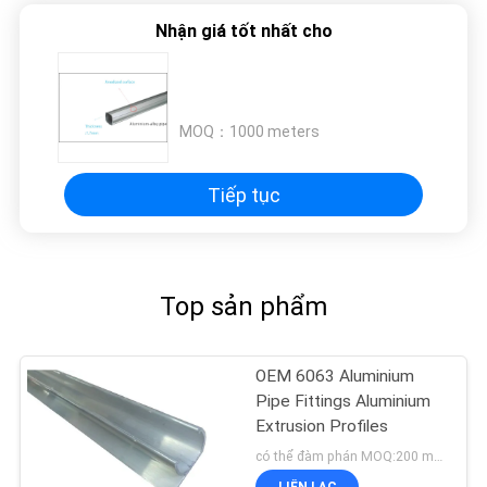
BẢO
Nhận giá tốt nhất cho
MẬT
MOQ：
1000 meters
Tiếp tục
Top sản phẩm
OEM 6063 Aluminium
Pipe Fittings Aluminium
Extrusion Profiles
có thể đàm phán MOQ:200 meters
LIÊN LẠC