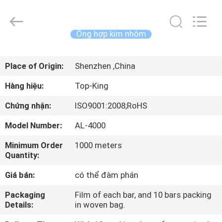
2014
-
2026
Shenzhen
Jingji
Ống hợp kim nhôm
Technology
Co.,
Ltd..
NHÀ
All
Rights
Place of Origin:
Shenzhen ,China
Reserved.
SẢN
Hàng hiệu:
Top-King
PHẨM
Chứng nhận:
ISO9001:2008;RoHS
Model Number:
AL-4000
VỀ
Minimum Order
1000 meters
CHÚNG
Quantity:
TÔI
Giá bán:
có thể đàm phán
CHUYẾN
Packaging
Film of each bar, and 10 bars packing
Details:
in woven bag.
THAM