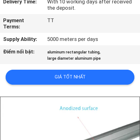
Delivery Time:
With 10 working days after received
QUAN
the deposit.
NHÀ
Payment
TT
MÁY
Terms:
Supply Ability:
5000 meters per days
KIỂM
Điểm nổi bật:
,
aluminum rectangular tubing
SOÁT
large diameter aluminum pipe
CHẤT
LƯỢNG
GIÁ TỐT NHẤT
LIÊN
HỆ
VỚI
CHÚNG