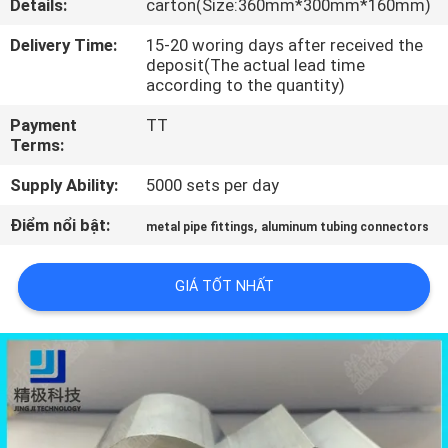
Details:
carton(Size:360mm*300mm*160mm)
QUAN
Delivery Time:
15-20 woring days after received the
NHÀ
deposit(The actual lead time
MÁY
according to the quantity)
Payment
TT
KIỂM
Terms:
SOÁT
Supply Ability:
5000 sets per day
CHẤT
Điểm nổi bật:
,
metal pipe fittings
aluminum tubing connectors
LƯỢNG
GIÁ TỐT NHẤT
LIÊN
HỆ
VỚI
CHÚNG