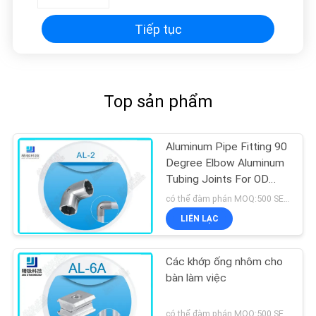
BẢO
Tiếp tục
MẬT
Top sản phẩm
Aluminum Pipe Fitting 90
Degree Elbow Aluminum
Tubing Joints For OD
28mm Pipe
có thể đàm phán MOQ:500 SETS
LIÊN LẠC
Các khớp ống nhôm cho
bàn làm việc
có thể đàm phán MOQ:500 SETS