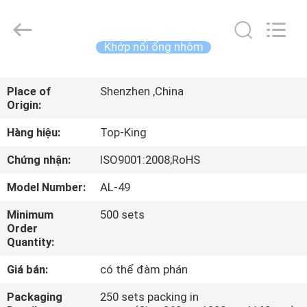
2014
-
2026
Shenzhen
Jingji
Khớp nối ống nhôm
Technology
Co.,
Ltd..
NHÀ
All
Rights
Place of
Shenzhen ,China
Reserved.
Origin:
SẢN
Hàng hiệu:
Top-King
PHẨM
Chứng nhận:
ISO9001:2008;RoHS
VỀ
Model Number:
AL-49
CHÚNG
Minimum
500 sets
TÔI
Order
Quantity:
CHUYẾN
Giá bán:
có thể đàm phán
THAM
Packaging
250 sets packing in