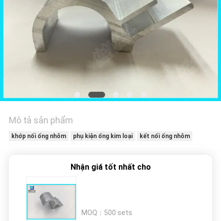
TÔI
YÊU
CẦU
ĐẶT
GIÁ
SƠ
Mô tả sản phẩm
ĐỒ
khớp nối ống nhôm
phụ kiện ống kim loại
kết nối ống nhôm
TRANG
WEB
Nhận giá tốt nhất cho
CHÍNH
SÁCH
MOQ：
500 sets