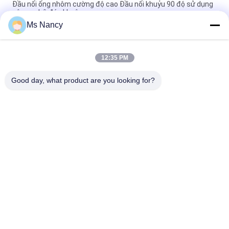
Đầu nối ống nhôm cường độ cao Đầu nối khuỷu 90 độ sử dụng
công nghệ đúc khuôn
Ms Nancy
Mối nối ống nhôm đúc anodizing được chứng nhận ISO 9001
cho hệ thống ống nạc và máy trạm công nghiệp
12:35 PM
90 độ Nữ tham dự Ống nhôm đúc Khớp nối khuỷu tay cho hệ
thống giá đỡ ống
Good day, what product are you looking for?
Danh mục phổ biến
Tất cả
các
Ống Nối Ống Kim 
Khớp Nối Ống Kim 
Loại
Loại
Khớp Nối Ống Nhôm
Ống Hợp Kim Nhôm
Ống Nối Ống 
Khớp Nối Ống Nhựa
Chrome
Ống Thép Tráng 
Thép Ống Rack